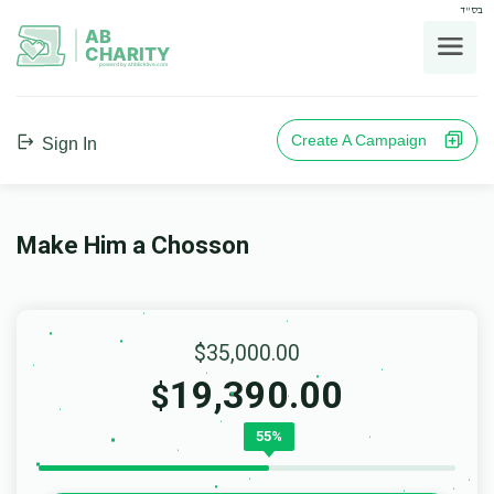
בס"ד
AB
CHARITY
powerd by ahblicklive.com
Create A Campaign
Sign In
Make Him a Chosson
$35,000.00
19,390.00
$
55%