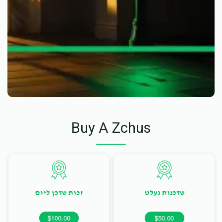
Buy A Zchus
שדכנות געלט
זכות שדכן ליום
$100.00
$50.00