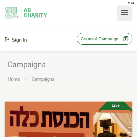
בס"ד
AB
CHARITY
powerd by ahblicklive.com
Create A Campaign
Sign In
Campaigns
Home
Campaigns
Live