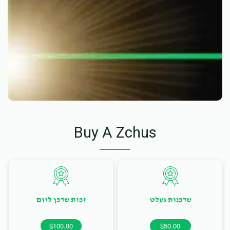
Buy A Zchus
שדכנות געלט
זכות שדכן ליום
$100.00
$50.00