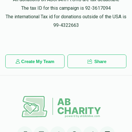
שדכנות געלט
The tax ID for this campaign is 92-3617094
The international Tax id for donations outside of the USA is
99-4322663
נטע ווייס
בערל שווארץ
$36.00
1 year ago
יודע אליעזר בראך
בערל שווארץ
$50.00
1 year ago
Create My Team
Share
שדכנות געלט
גיי אן ווייטער מיט א שטארקייט
Yidel Hershkowitz
בערל שווארץ
$50.00
1 year ago
שדכנות געלט