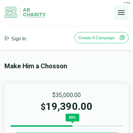
בס"ד
AB
CHARITY
powerd by ahblicklive.com
Create A Campaign
Sign In
Make Him a Chosson
$35,000.00
19,390.00
$
55%