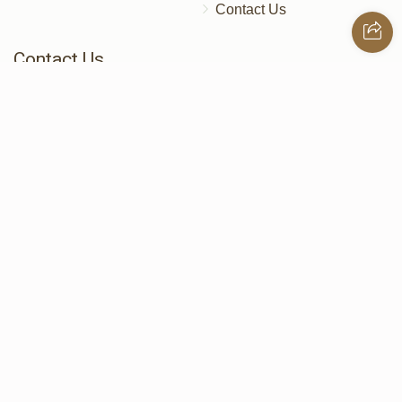
Contact Us
Contact Us
172 Blauvelt Rd, Monsey, NY
(212) 239-8923
info@abcharity.org
Powered by
AhBlickLive.com
© 2026 AB CHARITY INC . All Rights Reserved