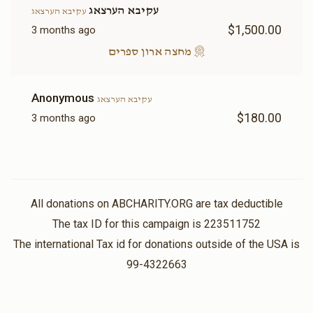
עקיבא הערצאג
עקיבא הערצאג
$1,500.00
3 months ago
Sold
Sold
מחצה ארון ספרים
נר תמיד
בימה
Anonymous
עקיבא הערצאג
$180.00
3 months ago
$6,000.00
$6,000.00
All donations on ABCHARITY.ORG are tax deductible
שער עזרת נשים(אפשרות
שער בית הכנסת(אפשרות
The tax ID for this campaign is 223511752
להקדשה)
להקדשה)
$12,000.00
$9,000.00
The international Tax id for donations outside of the USA is
99-4322663