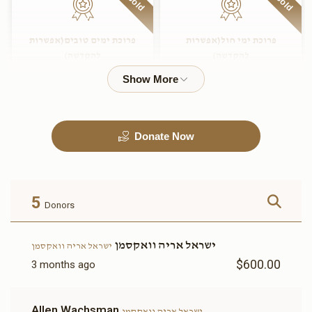
Sold
Sold
פרוכת ימי חול(אפשרות
פרוכת ימים טובים(אפשרות
להקדשה)
להקדשה)
$2,800.00
$2,400.00
Sold
Donate Now
ארון ספרים(אפשרות להקדשה)
זכות הכיור לרחצה (אפשרות
להקדשה)
$3,600.00
$3,000.00
5
Donors
Sold
ישראל אריה וואקסמן
ישראל אריה וואקסמן
$600.00
3 months ago
שני שולחנות וספסלים Two
air condition system(אפשרות
Tables and Benches(אפשרות
להקדשה)
Allen Wachsman
ישראל אריה וואקסמן