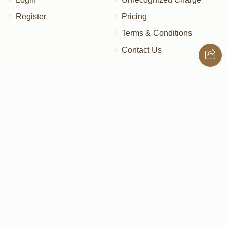
Register
Pricing
Terms & Conditions
Contact Us
Contact Us
172 Blauvelt Rd, Monsey, NY
(212) 239-8923
info@abcharity.org
Powered by
AhBlickLive.com