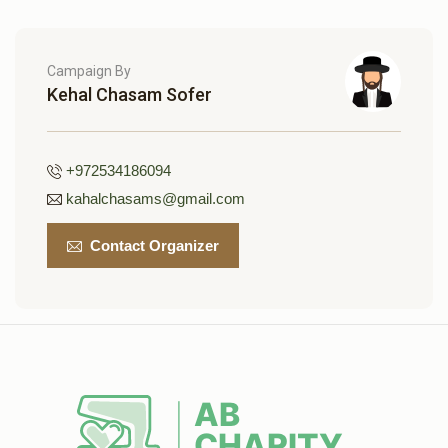
קאווע שטיבל-להחיות בהם נפש
תאורה- נר למאור(אפשרות
כל חי(אפשרות להקדשה)
להקדשה)
$12,000.00
$12,000.00
Campaign By
Kehal Chasam Sofer
Sold
+972534186094
אוצר הספרים(אפשרות
ארון הקודש(אפשרות להקדשה)
kahalchasams@gmail.com
להקדשה)
$19,500.00
$15,000.00
Contact Organizer
עזרת נשים(אפשרות להקדשה)
היכל בית הכנסת(אפשרות
להקדשה)
$50,000.00
$25,000.00