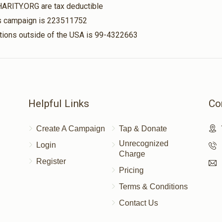
HARITY.ORG are tax deductible
his campaign is 223511752
תאורה- נר למאור(אפשרות
אוצר הספרים(א
nations outside of the USA is 99-4322663
להקדשה)
להקדשה)
$15,000.00
$12,000.00
Helpful Links
Co
עזרת נשים(אפשרות להקדשה)
היכל בית הכנסת(
Create A Campaign
Tap & Donate
להקדשה)
Unrecognized
Login
$50,000.00
$25,000.00
Charge
Register
Pricing
Terms & Conditions
Contact Us