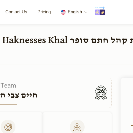
Contact Us
Pricing
English
tion of the Beis Haknesses Khal
Team
26
חיים צבי ה