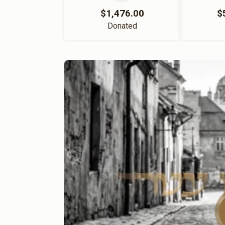
$1,476.00
$
Donated