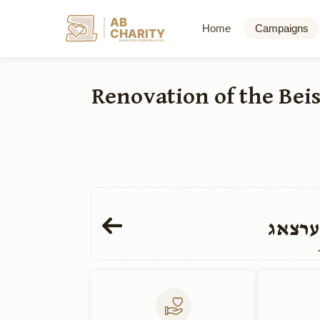
AB
Home
Campaigns
CHARITY
powerd by ahblicklive.com
שיפוץ והרחבת בית הכנסת קהל חתם סופר Renova
ערצאג