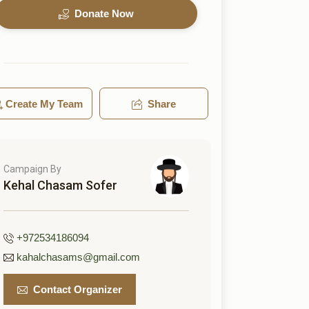
Donate Now
Create My Team
Share
Campaign By
Kehal Chasam Sofer
+972534186094
kahalchasams@gmail.com
Contact Organizer