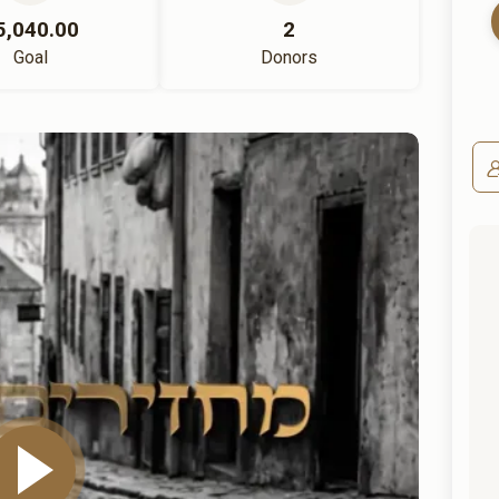
5,040.00
2
Goal
Donors