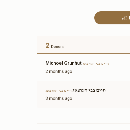
Sold
בימה
2
Donors
$6,000.00
Michoel Grunhut
חיים צבי הערצאג
2 months ago
חיים צבי הערצאג
חיים צבי הערצאג
אפשרות
קאווע שטיבל-להחיות בהם
3 months ago
נפש כל חי(אפשרות להקדשה)
$12,000.00