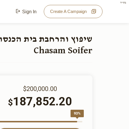
בס"ד
Create A Campaign
Sign In
Chasam Soifer
$200,000.00
187,852.20
$
93%