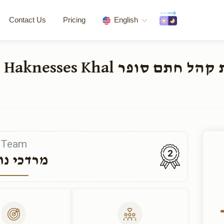
Contact Us
Pricing
English
tion of the Beis Haknesses Khal
Team
2
מרדכי נו