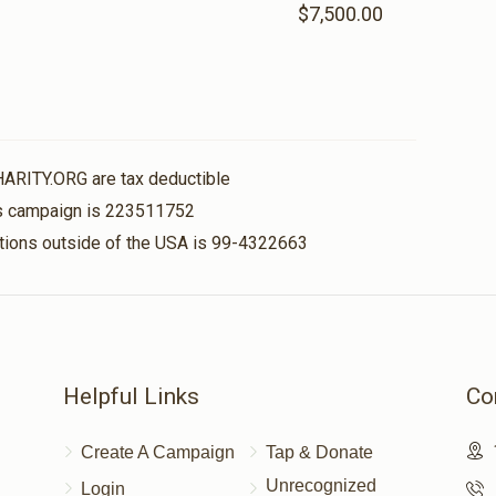
$7,500.00
תאורה- נר למאור(אפשרות
אוצר הספרים(א
להקדשה)
להקדשה)
$15,000.00
$12,000.00
HARITY.ORG are tax deductible
his campaign is 223511752
nations outside of the USA is 99-4322663
עזרת נשים(אפשרות להקדשה)
היכל בית הכנסת(
להקדשה)
$50,000.00
$25,000.00
Helpful Links
Co
Create A Campaign
Tap & Donate
Unrecognized
Login