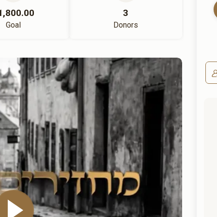
1,800.00
3
Goal
Donors