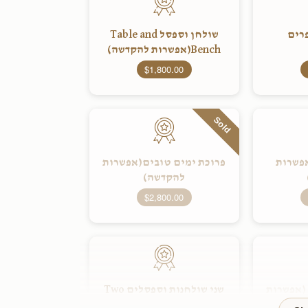
רים
שולחן וספסל Table and
Bench(אפשרות להקדשה)
$1,800.00
Sold
אפשרות
פרוכת ימים טובים(אפשרות
להקדשה)
$2,800.00
 (אפשרות
שני שולחנות וספסלים Two
Tables and