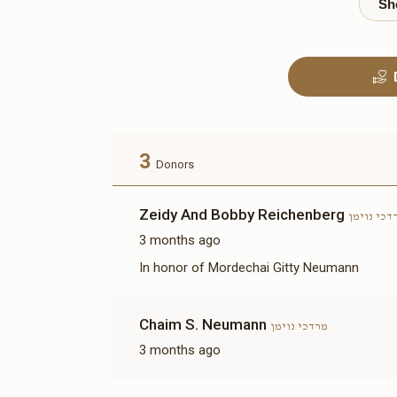
Benches(אפשרות להקדשה)
$3,600.00
Sold
בימה
3
Donors
$6,000.00
Zeidy And Bobby Reichenberg
דכי נוימן
3 months ago
In honor of Mordechai Gitty Neumann
אפשרות
קאווע שטיבל-להחיות בהם
Chaim S. Neumann
נפש כל חי(אפשרות להקדשה)
מרדכי נוימן
$12,000.00
3 months ago