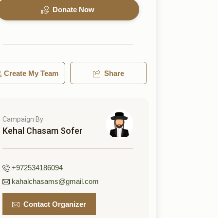
Donate Now
Create My Team
Share
Campaign By
Kehal Chasam Sofer
+972534186094
kahalchasams@gmail.com
Contact Organizer