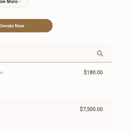
$3,600.00
$3,000.00
Donate Now
Sold
Sold
נר תמיד
air condition
system(אפשרות להקדשה)
$6,000.00
$6,000.00
$180.00
מר
שער עזרת נשים(אפשרות
שער בית הכנסת(
$7,500.00
להקדשה)
להקדשה)
$12,000.00
$9,000.00