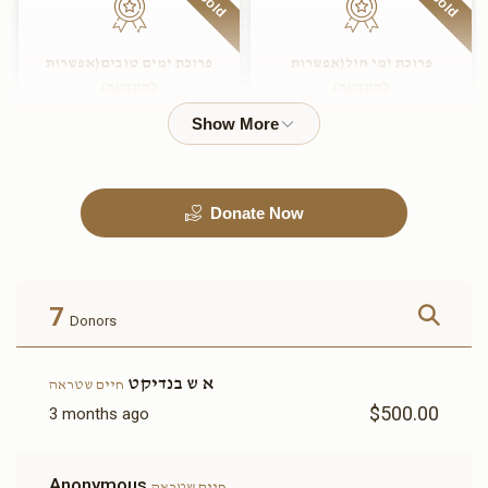
Sold
Sold
פרוכת ימי חול(אפשרות
פרוכת ימים טובים(אפשרות
להקדשה)
להקדשה)
$2,800.00
$2,400.00
Sold
Donate Now
ארון ספרים(אפשרות להקדשה)
זכות הכיור לרחצה (אפשרות
להקדשה)
$3,600.00
$3,000.00
7
Donors
Sold
א ש בנדיקט
חיים שטראה
$500.00
3 months ago
שני שולחנות וספסלים Two
air condition system(אפשרות
Tables and Benches(אפשרות
להקדשה)
Anonymous
חיים שטראה