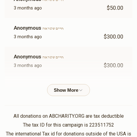
להקדשה)
$6,000.00
$3,600.00
$50.00
3 months ago
Sold
Sold
Anonymous
חיים שטראה
$300.00
3 months ago
נר תמיד
בימה
Anonymous
$6,000.00
$6,000.00
חיים שטראה
$300.00
3 months ago
Anonymous
חיים שטראה
$356.00
3 months ago
שער עזרת נשים(אפשרות
שער בית הכנסת(אפשרות
להקדשה)
להקדשה)
$12,000.00
$9,000.00
ליפא שטראה
חיים שטראה
All donations on ABCHARITY.ORG are tax deductible
$500.00
3 months ago
The tax ID for this campaign is 223511752
The international Tax id for donations outside of the USA is