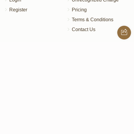
Register
Pricing
Terms & Conditions
Contact Us
Contact Us
172 Blauvelt Rd, Monsey, NY
(212) 239-8923
info@abcharity.org
Powered by
AhBlickLive.com