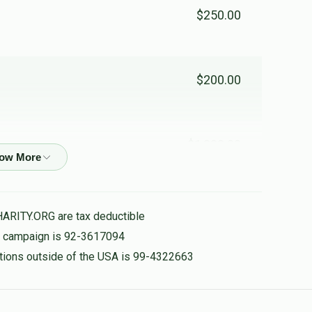
$250.00
$200.00
$1,000.00
יעקב י
$100.00
HARITY.ORG are tax deductible
is campaign is 92-3617094
nations outside of the USA is 99-4322663
$980.00