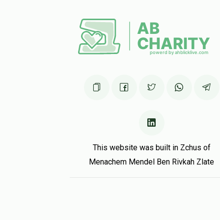
Felberbaum Avr. Y.H.
יעקב יוסף בייער
1 year ago
This website was built in Zchus of
Menachem Mendel Ben Rivkah Zlate