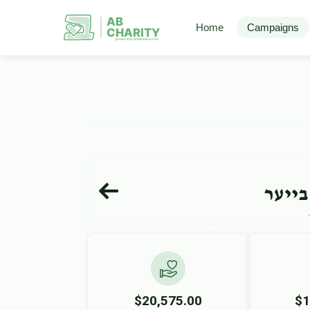
AB
Home
Campaigns
CHARITY
powerd by ahblicklive.com
בייער
$20,575.00
$1