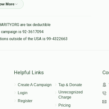
יוסף גליק
$100
$300
1
$50.00
Donated
Goal
Donors
HARITY.ORG are tax deductible
is campaign is 92-3617094
ישעי' פעלבערבוים  ב"ר יעקב יוסף 
nations outside of the USA is 99-4322663
$72.00
$41
$300
2
Donated
Goal
Donors
$1,800.00
Helpful Links
Co
יצחק ברוך פעלבערבוים
Create A Campaign
Tap & Donate
$0
$300
0
Unrecognized
Login
Donated
Goal
Donors
Charge
Register
Pricing