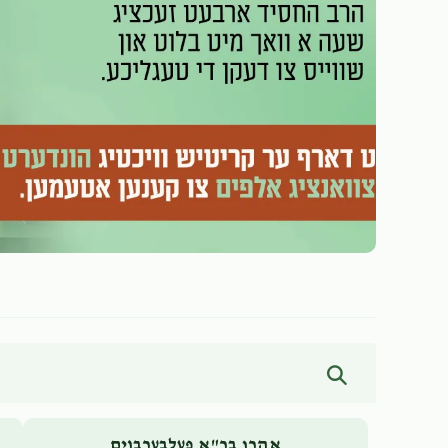
אהרן בר"א פעלבערבוים