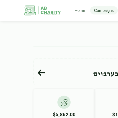
AB
Home
Campaigns
CHARITY
powerd by ahblicklive.com
ערבוים
$5,862.00
$1