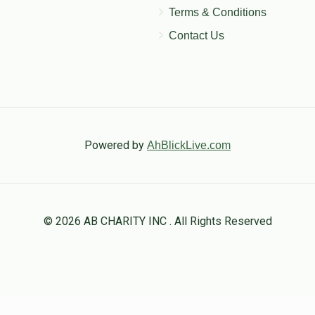
ישעי' פעלבערבוים
Terms & Conditions
Contact Us
$0
$300
0
Donated
Goal
Donors
יצחק אונגאר
Powered by
AhBlickLive.com
$0
$300
0
Donated
Goal
Donors
© 2026 AB CHARITY INC . All Rights Reserved
מרדכי נתן פריעזעל
$0
$300
0
Donated
Goal
Donors