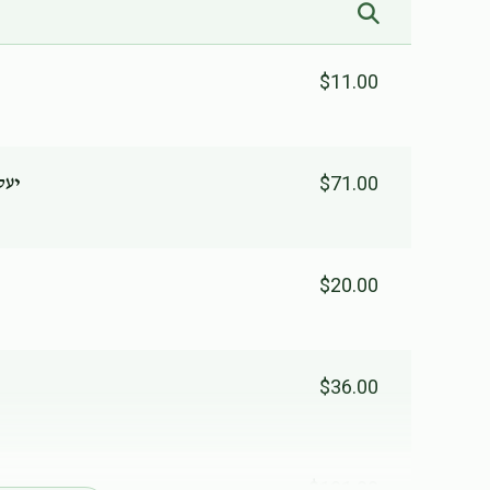
מאטי בר"א פעלבערבוים
$205
$300
2
$11.00
Donated
Goal
Donors
מיכאל חיים גארדן
$71.00
יעק
$118
$300
2
Donated
Goal
Donors
$20.00
דוד פעלבערבוים
$36.00
$101
$300
3
Donated
Goal
Donors
$101.00