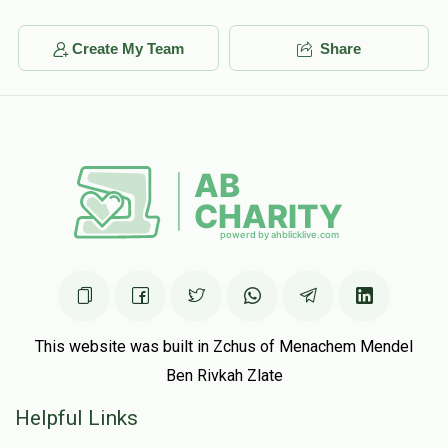
יצחק יוסף אונגער
$5.00
1 year ago
Create My Team
Share
This website was built in Zchus of Menachem Mendel
Ben Rivkah Zlate
Helpful Links