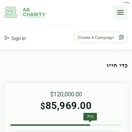
בס"ד
AB
CHARITY
powerd by ahblicklive.com
Create A Campaign
Sign In
כדי חייו
$120,000.00
85,969.00
$
71%