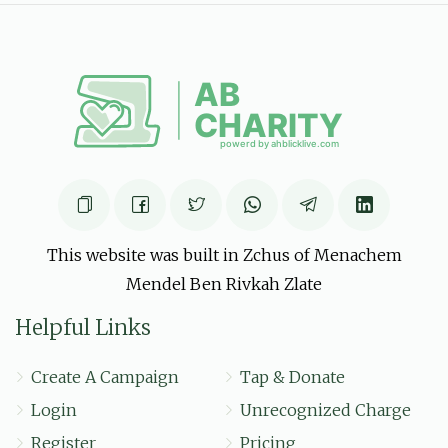
יואל שפיצער
חיים שאול גליק
$18.00
6 months ago
This website was built in Zchus of Menachem
Mendel Ben Rivkah Zlate
Helpful Links
Create A Campaign
Tap & Donate
Login
Unrecognized Charge
Register
Pricing