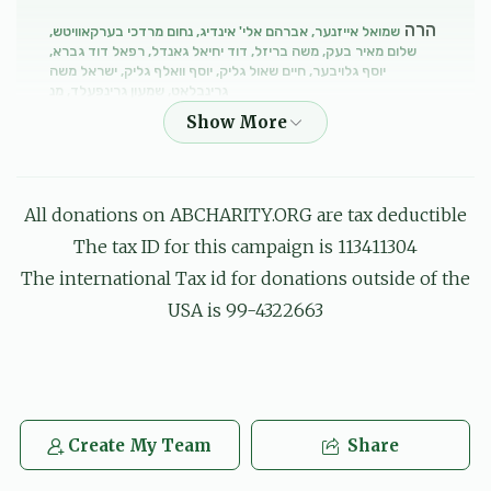
הרה
שמואל אייזנער, אברהם אלי' אינדיג, נחום מרדכי בערקאוויטש,
שלום מאיר בעק, משה בריזל, דוד יחיאל גאנדל, רפאל דוד גברא,
יוסף גלויבער, חיים שאול גליק, יוסף וואלף גליק, ישראל משה
גרינבלאט, שמעון גרינפעלד, מנ
$5.07
6 months ago
לכבוד אלע לעכטיגע בחורים
All donations on ABCHARITY.ORG are tax deductible
Anonymous
חיים שאול גליק
The tax ID for this campaign is 113411304
$5.00
6 months ago
The international Tax id for donations outside of the
USA is 99-4322663
Anonymous
חיים שאול גליק
$10.00
6 months ago
זונדי
חיים שאול גליק
Create My Team
Share
$2.00
6 months ago