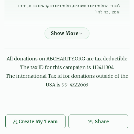
לכבוד התלמידים החשובים, תלמידים הנקראים בנים, חזקו
ואמצו, כה לחי'
ר' יצחק אייזיק ראבינאוויטץ
אבא האלצמאן, משה רובין
$20.00
6 months ago
עס קומט זיך פאר אזא חשובע בחור ווי די
All donations on ABCHARITY.ORG are tax deductible
הגה''צ ר' יחזקאל וואגשאל שליט''א
The tax ID for this campaign is 113411304
שמואל אייזנער,
אברהם אלי אינדיג, נחום מרדכי בערקאוויטש, שלום מאיר בעק, משה
The international Tax id for donations outside of the
בריזל, דוד יחיאל גאנדל, רפאל דוד גברא, יוסף גלויבער, חיים שאול
גליק, יוסף וואלף גליק, ישראל משה גרינבלאט, שמעון גרינפעלד, מנח
USA is 99-4322663
$4.24
6 months ago
לכבוד כל התלמידים החשובים כל בשמו הטוב יבורך, חזקו
ואמצו!!!
Create My Team
Share
דיין טייערע חבר שמילי אייזנער
אבא האלצמאן
$2.00
6 months ago