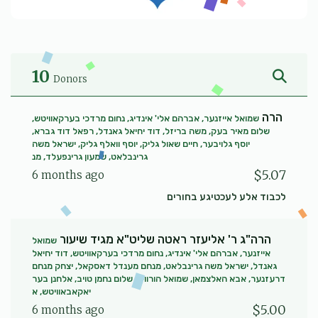
10
Donors
הרה
שמואל אייזנער, אברהם אלי' אינדיג, נחום מרדכי בערקאוויטש,
שלום מאיר בעק, משה בריזל, דוד יחיאל גאנדל, רפאל דוד גברא,
יוסף גלויבער, חיים שאול גליק, יוסף וואלף גליק, ישראל משה
גרינבלאט, שמעון גרינפעלד, מנ
$5.07
6 months ago
לכבוד אלע לעכטיגע בחורים
הרה"ג ר' אליעזר ראטה שליט"א מגיד שיעור
שמואל
אייזנער, אברהם אלי' אינדיג, נחום מרדכי בערקאוויטש, דוד יחיאל
גאנדל, ישראל משה גרינבלאט, מנחם מענדל דאסקאל, יצחק מנחם
דרעזנער, אבא האלצמאן, שמואל הורוויץ, שלום נחמן טויב, אלחנן בער
יאקאבאוויטש, א
$5.00
6 months ago