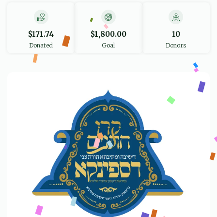
$171.74
$1,800.00
10
Donated
Goal
Donors