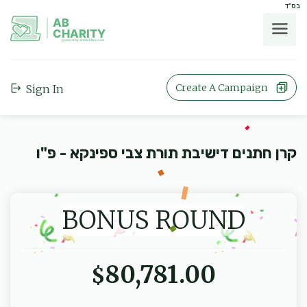
בס"ד
AB
CHARITY
powerd by ahblicklive.com
Create A Campaign
Sign In
קרן חתנים דישיבת תורת צבי ספינקא - פ"ו
BONUS ROUND
80,781.00
$