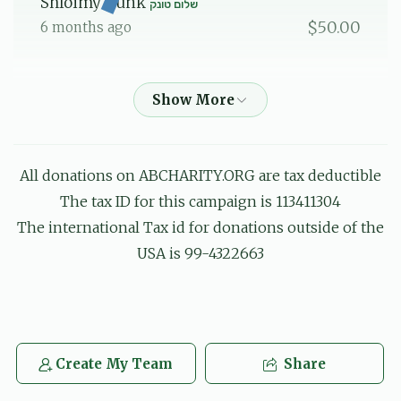
Shloimy Tunk
שלום טונק
$50.00
6 months ago
הרה''ג ראש ישיבה שליט''א
שלום טונק
$20.00
6 months ago
הרה
שמואל אייזנער, אברהם אלי' אינדיג, נחום מרדכי בערקאוויטש,
All donations on ABCHARITY.ORG are tax deductible
שלום מאיר בעק, משה בריזל, דוד יחיאל גאנדל, רפאל דוד גברא,
The tax ID for this campaign is 113411304
יוסף גלויבער, חיים שאול גליק, יוסף וואלף גליק, ישראל משה
גרינבלאט, שמעון גרינפעלד, מנ
The international Tax id for donations outside of the
$5.07
6 months ago
USA is 99-4322663
לכבוד אלע לעכטיגע בחורים
Chezky Tunk
שלום טונק
$100.00
6 months ago
Create My Team
Share