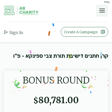
בס"ד
AB
CHARITY
powerd by ahblicklive.com
Create A Campaign
Sign In
קרן חתנים דישיבת תורת צבי ספינקא - פ"ו
BONUS ROUND
80,781.00
$