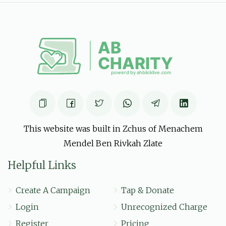
שלמי איינהארן
שלום טונק
$5.00
6 months ago
This website was built in Zchus of Menachem
Mendel Ben Rivkah Zlate
Helpful Links
Create A Campaign
Tap & Donate
Login
Unrecognized Charge
Register
Pricing