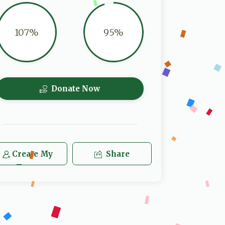
107%
95%
Donate Now
Create My
Share
Team