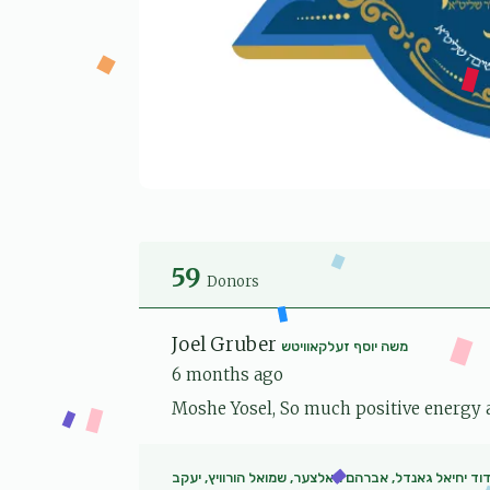
59
Donors
Joel Gruber
משה יוסף זעלקאוויטש
6 months ago
Moshe Yosel, So much positive energy and
וד יחיאל גאנדל, אברהם האלצער, שמואל הורוויץ, יעקב