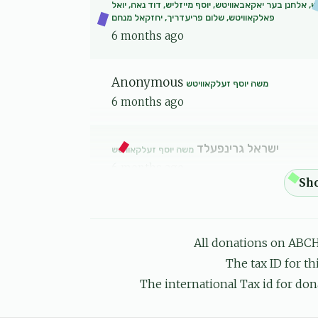
ש, אלחנן בער יאקאבאוויטש, יוסף מייזליש, דוד נאה, יואל
פאלקאוויטש, שלום פריעדריך, יחזקאל מנחם
6 months ago
Anonymous
משה יוסף זעלקאוויטש
6 months ago
ישראל גרינפעלד
משה יוסף זעלקאוויטש
6 months ago
כי בערקאוויטש, שלום מאיר בעק, משה בריזל, דוד יחיאל
ול גליק, יוסף וואלף גליק, ישראל משה גרינבלאט, שמעון
גרינפעלד, מנ
All donations on ABCH
6 months ago
The tax ID for t
The international Tax id for don