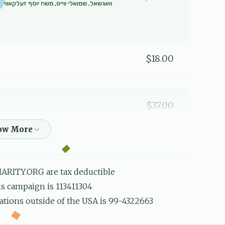
וואגשאל, שמואלי ווייס, משה יוסף זעלקאוויט
$18.00
$37.00
הרה
$5.07
שמואל אייזנער, אברהם אלי' אינדיג, נחום מרד
גאנדל, רפאל דוד גברא, יוסף גלויבער, חיים שא
ARITY.ORG are tax deductible
his campaign is 113411304
לכבוד אלע לעכטיגע בחורים
ations outside of the USA is 99-4322663