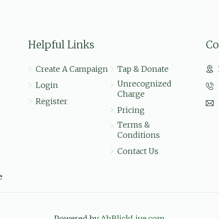
$50.00
משה 
Helpful Links
Co
$5.00
Create A Campaign
Tap & Donate
Unrecognized
Login
Charge
$5.00
Register
Pricing
Terms &
Conditions
Contact Us
e
Powered by
AhBlickLive.com