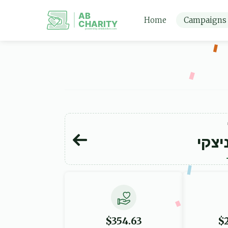
AB
Home
Campaigns
CHARITY
powerd by ahblicklive.com
יצקי
$354.63
$