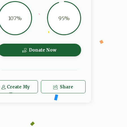
107%
95%
Donate Now
Create My
Share
Team