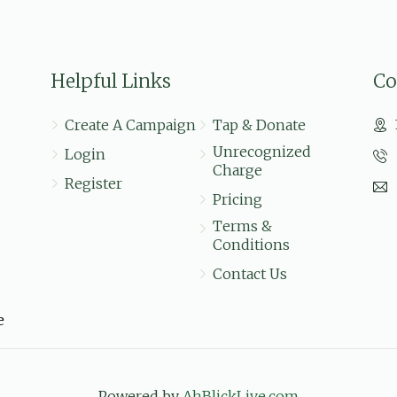
הרה"ג ר' אליעזר ראטה שליט"א מגיד 
$5.00
בערקאוויטש, דוד יחיאל גאנדל, ישראל משה גרינ
האלצמאן, שמוא
Helpful Links
Co
לכבוד התלמידים החשובים, תלמידים הנקראים בנים, חזק'
Create A Campaign
Tap & Donate
Unrecognized
Login
Charge
$36.00
Register
Pricing
Terms &
Conditions
Contact Us
e
Powered by
AhBlickLive.com