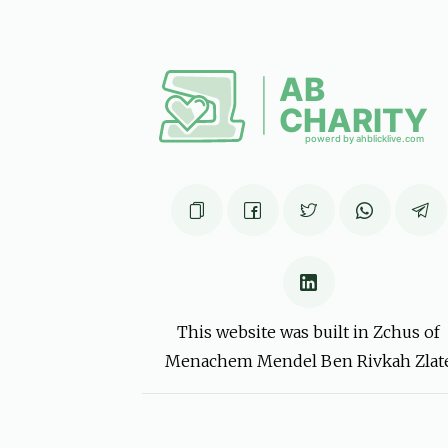
שיעור
שמואל אייזנער, אברהם אלי' אינדיג, נחום מרדכי
בלאט, מנחם מענדל דאסקאל, יצחק מנחם דרעזנער, אבא
ל הורוויץ, שלום נחמן טויב, אלחנן בער יאקאבאוויטש, א
6 months ago
ו ואמצו, כה לחי
Anonymous
יושע ראלנצקי
6 months ago
This website was built in Zchus of
Menachem Mendel Ben Rivkah Zlat