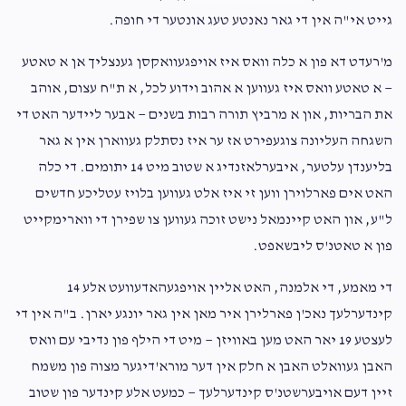
Phone Donation
Elimelech Shlomo Schwartz
גייט אי"ה אין די גאר נאנטע טעג אונטער די חופה.
$36.00
2 months ago
מ'רעדט דא פון א כלה וואס איז אויפגעוואקסן גענצליך אן א טאטע
— א טאטע וואס איז געווען א אהוב וידוע לכל, א ת"ח עצום, אוהב
Phone Donation
אלימלך שלמה שווארטץ וב״ב
את הבריות, און א מרביץ תורה רבות בשנים — אבער ליידער האט די
$54.00
2 months ago
השגחה העליונה צוגעפירט אז ער איז נסתלק געווארן אין א גאר
בליענדן עלטער, איבערלאזנדיג א שטוב מיט 14 יתומים. די כלה
האט אים פארלוירן ווען זי איז אלט געווען בלויז עטליכע חדשים
ל"ע, און האט קיינמאל נישט זוכה געווען צו שפירן די ווארימקייט
פון א טאטנ'ס ליבשאפט.
די מאמע, די אלמנה, האט אליין אויפגעהאדעוועט אלע 14
קינדערלעך נאכ'ן פארלירן איר מאן אין גאר יונגע יארן. ב"ה אין די
לעצטע 19 יאר האט מען באוויזן — מיט די הילף פון נדיבי עם וואס
האבן געוואלט האבן א חלק אין דער מורא'דיגער מצוה פון משמח
זיין דעם אויבערשטנ'ס קינדערלעך — כמעט אלע קינדער פון שטוב