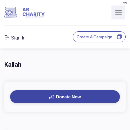
בס"ד
AB
CHARITY
powerd by ahblicklive.com
Create A Campaign
Sign In
Kallah
Donate Now