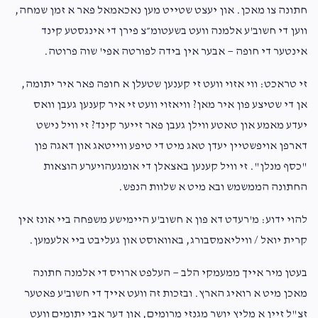
חתונה צו מאכן. און יעצט שטייט מען נאכאמאל פאר א זמן שמחה,
ווען די חשוב'ע אלמנה וועט בשעטומ״צ פירן די אינגסטע קינד
אינטער די חופה — אבער אין בידה לפורטה אפי' שוה פרוטה.
זי טראכט: ווי אזוי וועט זי קענען שטעלן א חופה פאר איר יתומה,
אן די שטיצע פון איר מאן? וויאזוי וועט זי איר קענען געבן וואס
יעדע מאמע און טאטע ווילן געבן פאר זייער קינד? זי וויל נישט
דארפן אויפשטיין יעדן טאג מיט די טיפע ווייטאג און דאגה פון
"כסף מנלן". זי וויל קענען באצאלן די אומגעהויערע הוצאות
החתונה הממשמש ובא מיט א שלוות הנפש.
להוי ידוע: מ'רעדט דא פון א חשוב'ע היימישע משפחה ביי אונז אין
קרית יואל / וויליאמסבורג, באוואוסט און געליבט ביי אלעמען.
בעטן מיר אייך ממעמקי הלב — העלפט ארויס די אלמנה חתונה
מאכן מיט א רואיג הארץ. ובזכות זה וועט אייך די חשוב'ע פאטער
זצ"ל זיין א מליץ יושר מגנזי מרומים, און דער אבי יתומים וועט