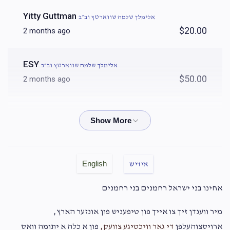
Yitty Guttman
אלימלך שלמה שווארטץ וב״ב
$20.00
2 months ago
ESY
אלימלך שלמה שווארטץ וב״ב
$50.00
2 months ago
YB
אלימלך שלמה שווארטץ וב״ב
$360.00
2 months ago
הכנסת כלה
English
אידיש
Phone Donation
אלימלך שלמה שווארטץ וב״ב
אחינו בני ישראל רחמנים בני רחמנים
$36.00
2 months ago
C. Teitelbaum
מיר ווענדן זיך צו אייך פון טיפעניש פון אונזער הארץ,
ארויסצוהעלפן
די גאר וויכטיגע צוועק,
פון א כלה א יתומה וואס