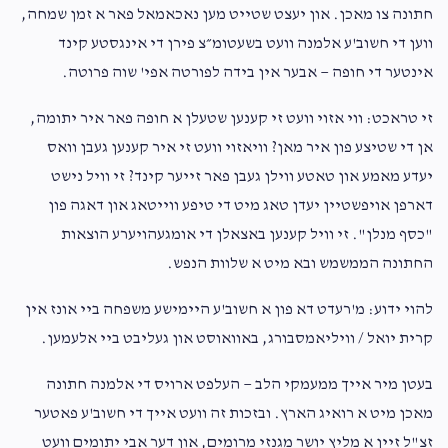
חתונה צו מאכן. און יעצט שטייט מען נאכאמאל פאר א זמן שמחה,
ווען די חשוב'ע אלמנה וועט בשעטומ״צ פירן די אינגסטע קינד
אינטער די חופה — אבער אין בידה לפורטה אפי' שוה פרוטה.
זי טראכט: ווי אזוי וועט זי קענען שטעלן א חופה פאר איר יתומה,
אן די שטיצע פון איר מאן? וויאזוי וועט זי איר קענען געבן וואס
יעדע מאמע און טאטע ווילן געבן פאר זייער קינד? זי וויל נישט
דארפן אויפשטיין יעדן טאג מיט די טיפע ווייטאג און דאגה פון
"כסף מנלן". זי וויל קענען באצאלן די אומגעהויערע הוצאות
החתונה הממשמש ובא מיט א שלוות הנפש.
להוי ידוע: מ'רעדט דא פון א חשוב'ע היימישע משפחה ביי אונז אין
קרית יואל / וויליאמסבורג, באוואוסט און געליבט ביי אלעמען.
בעטן מיר אייך ממעמקי הלב — העלפט ארויס די אלמנה חתונה
מאכן מיט א רואיג הארץ. ובזכות זה וועט אייך די חשוב'ע פאטער
זצ"ל זיין א מליץ יושר מגנזי מרומים, און דער אבי יתומים וועט