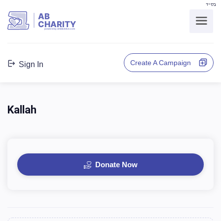
בס"ד
AB
CHARITY
powerd by ahblicklive.com
Create A Campaign
Sign In
Kallah
Donate Now