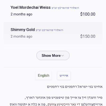
Yoel Mordechai Weiss
וואלווי שווארטץ וב"ב
$100.00
2 months ago
Shimmy Gold
וואלווי שווארטץ וב"ב
$150.00
2 months ago
Aron Graus
וואלווי שווארטץ וב"ב
$10.00
2 months ago
Chaim Weiss
וואלווי שווארטץ וב"ב
English
אידיש
$72.00
2 months ago
אחינו בני ישראל רחמנים בני רחמנים
Benny & Avigail
וואלווי שווארטץ וב"ב
מיר ווענדן זיך צו אייך פון טיפעניש פון אונזער הארץ,
$100.00
2 months ago
ארויסצוהעלפן
די גאר וויכטיגע צוועק,
פון א כלה א יתומה וואס