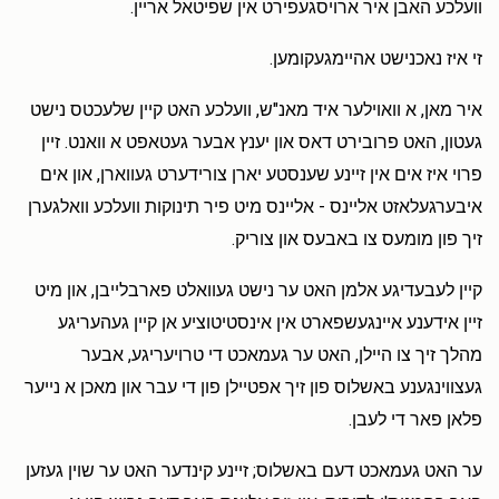
וועלכע האבן איר ארויסגעפירט אין שפיטאל אריין.
זי איז נאכנישט אהיימגעקומען.
איר מאן, א וואוילער איד מאנ"ש, וועלכע האט קיין שלעכטס נישט
געטון, האט פרובירט דאס און יענץ אבער געטאפט א וואנט. זיין
פרוי איז אים אין זיינע שענסטע יארן צורידערט געווארן, און אים
איבערגעלאזט אליינס - אליינס מיט פיר תינוקות וועלכע וואלגערן
זיך פון מומעס צו באבעס און צוריק.
קיין לעבעדיגע אלמן האט ער נישט געוואלט פארבלייבן, און מיט
זיין אידענע איינגעשפארט אין אינסטיטוציע אן קיין געהעריגע
מהלך זיך צו היילן, האט ער געמאכט די טרויעריגע, אבער
געצווינגענע באשלוס פון זיך אפטיילן פון די עבר און מאכן א נייער
פלאן פאר די לעבן.
ער האט געמאכט דעם באשלוס; זיינע קינדער האט ער שוין געזען