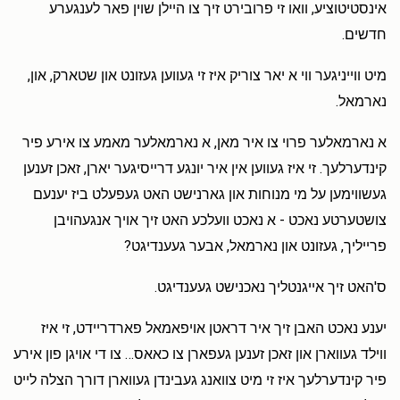
אינסטיטוציע, וואו זי פרובירט זיך צו היילן שוין פאר לענגערע
חדשים.
מיט ווייניגער ווי א יאר צוריק איז זי געווען געזונט און שטארק, און,
נארמאל.
א נארמאלער פרוי צו איר מאן, א נארמאלער מאמע צו אירע פיר
קינדערלעך. זי איז געווען אין איר יונגע דרייסיגער יארן, זאכן זענען
געשווימען על מי מנוחות און גארנישט האט געפעלט ביז יענעם
צושטערטע נאכט - א נאכט וועלכע האט זיך אויך אנגעהויבן
פרייליך, געזונט און נארמאל, אבער געענדיגט?
ס'האט זיך אייגנטליך נאכנישט געענדיגט.
יענע נאכט האבן זיך איר דראטן אויפאמאל פארדריידט, זי איז
ווילד געווארן און זאכן זענען געפארן צו כאאס… צו די אויגן פון אירע
פיר קינדערלעך איז זי מיט צוואנג געבינדן געווארן דורך הצלה לייט