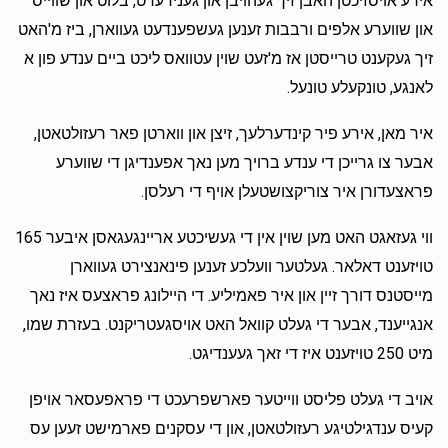
אירע אויסזיכטן האבן זיך געהויבן און גענידערט, בלוט און שווייס
און שווערע אלפים ורבבות זענען געשפענדעט געווארן, ביז מ'האט
זיך געקענט טרייסטן אז מ'זעט שוין עטוואס ליכט ביים ענדע פון א
לאנגע, טונקעלע טונעל.
איר מאן, אירע פיר קינדערלעך, זיצן און ווארטן פאר רעזולטאטן,
אבער צו גרייכן די ענדע ברויך מען נאך אפענדיגן די שווערע
פראצעדורן איר צוריקצושטעלן אויף די רעלסן.
ווי געזאגט האט מען שוין אין די געשיכטע אריינגעגאסן איבער 165
טויזענט דאלאר. געלטער וועלכע זענען פינאנצירט געווארן
מייסטנס דורך זיין און איר פאמיליע. די היילונג פראצעס איז נאך
אנגייענד, אבער די געלט קוואל האט אויסגעטריקנט. בעזרת שמו,
מיט 250 טויזענט איז די זאך געענדיגט.
אויב די געלט פליסט ווייטער פארשפרעכט די פראפעסאר אויפן
קעיס ענדגילטיגע רעזולטאטן, און די עסקנים פארמישט זעען עס