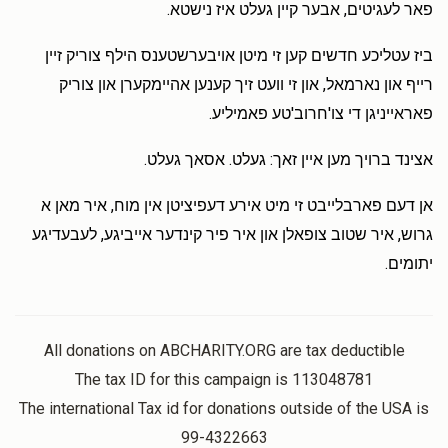
פאר לעגיטים, אבער קיין געלט איז נישטא.
ביז עטליכע חדשים קען זי מיטן אויבערשטענס הילף צוריק זיין
רייף און נארמאל, און זי וועט זיך קענען אהיימקערן און צוריק
פאראייניגן די צו'חרוב'טע פאמיליע.
אצינד ברויך מען איין זאך: געלט. אסאך געלט.
אן דעם פארבלייבט זי מיט אירע דעפיציטן אין מוח, איר מאן א
גרוש, איר שטוב צופאלן און איר פיר קינדער אייביגע, לעבעדיגע
יתומים.
All donations on ABCHARITY.ORG are tax deductible
The tax ID for this campaign is 113048781
The international Tax id for donations outside of the USA is
99-4322663