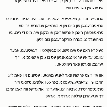
פאר רחמנות'ן לדורות, און זיך אליינס פאר דער גרוש פון א
אידענע אין משוגעים הויז.
ארומיגע חברים, פאמליע און עסקנים האבן אים אבער פרובירט
אראפברענגען פון בוים און איבערצייגן אנדערש. גרויסע
פראפעסארן האבן פארשפראכן אז מ'קען איר, מיט די ריכטיגע
באהאנדלונג, בעז"ה צוריקברענגען צום זינען.
מעיקרא האט עס אים נישט אויסגעקוקט ווי רעאליטעט, אבער
עווענטועל איז ער איינגעגאנגען עס צו גיבן א שאנס, און זיך
געזעצט ווארטן פאר רעזולטאטן.
און אזוי זיצט ער שוין פאר לאנגע מאנאטן; עסקנים און פאמיליע
האבן שוין צוזאמגעשלעפט איבער 165 אלפים, מ'האט איר
טראנספארטירט איבערן ים, אהער קיין אמעריקע וואו זאכן האבן
זיך אנגעהויבן קוילערן ארויף און אראפ.