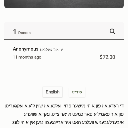
1
Donors
Anonymous
שראלי פאללאק
$72.00
11 months ago
English
אידיש
די רעדע איז פון א היימישער פרוי וועלכע איז שוין ל"ע אוועקגעריסן
פון איר פאמיליע פאר כמעט א יאר צייט, נאך א שווערע
איבערלעבעניש וועלכע האט איר אריינגעצווינגען אין א היילונג