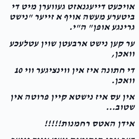
Anonymous
Chaya Sury Miller
אויכעט דייעגנאזט געווערן מיט די
$40.00
11 months ago
ביטערע מעשה אויף א זייער "נישט
גרינגע אופן" ה"י.
Drummer
Chaya Sury Miller
$50.00
11 months ago
ער קען נישט ארבעטן שוין עטלעכע
וואכן,
די חתונה איז אין ווינציגער ווי 10
וואכן.
אין עס איז נישטא קיין פרוטה אין
שטוב...
אידן האטס רחמנות!!!!!