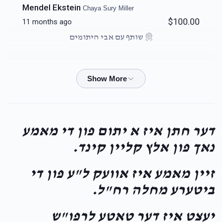
Mendel Ekstein
Chaya Sury Miller
$100.00
11 months ago
שותף עם אבי היתומים
Miri Falkowitz
Chaya Sury Miller
$35.00
11 months ago
Mrs Kahan
Chaya Sury Miller
דער חתן איז א יתום פון די מאמע
$100.00
11 months ago
נאך פון אלץ קליין קינד.
שותף עם אבי היתומים
זיין מאמע איז אוועק ל"ע פון די
Anonymous
Chaya Sury Miller
ביטערע מחלה רח"ל.
$120.00
11 months ago
יעצט איז דער טאטע לרפו"ש