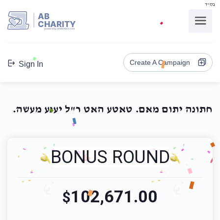
בס"ד
AB
CHARITY
powerd by ahblicklive.com
Create A Campaign
Sign In
חתונה יתום מאם. טאטע האט ר"ל יענע מעשה.
BONUS ROUND
102,671.00
$