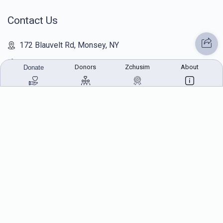
Contact Us
172 Blauvelt Rd, Monsey, NY
(212) 239-8923
Donors
Zchusim
About
Donate
info@abcharity.org
Powered by
AhBlickLive.com
© 2026 AB CHARITY INC . All Rights Reserved