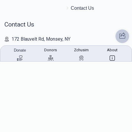
Contact Us
Contact Us
172 Blauvelt Rd, Monsey, NY
(212) 239-8923
Donors
Zchusim
About
Donate
info@abcharity.org
Powered by
AhBlickLive.com
© 2026 AB CHARITY INC . All Rights Reserved