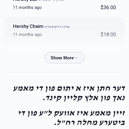
$36.00
11 months ago
Hershy Chaim
אהרן ניישטאדט
$18.00
11 months ago
Moshe Amrom Lieberman
אהרן ניישטאדט
$42.00
11 months ago
ארי מאך עס!
דער חתן איז א יתום פון די מאמע
נאך פון אלץ קליין קינד.
זיין מאמע איז אוועק ל"ע פון די
ביטערע מחלה רח"ל.