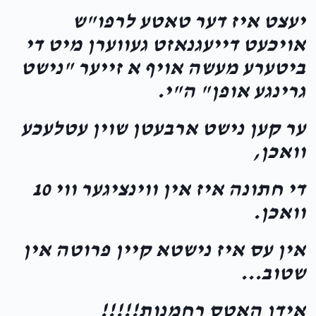
יעצט איז דער טאטע לרפו"ש
אויכעט דייעגנאזט געווערן מיט די
ביטערע מעשה אויף א זייער "נישט
גרינגע אופן" ה"י.
ער קען נישט ארבעטן שוין עטלעכע
וואכן,
די חתונה איז אין ווינציגער ווי 10
וואכן.
אין עס איז נישטא קיין פרוטה אין
שטוב...
אידן האטס רחמנות!!!!!