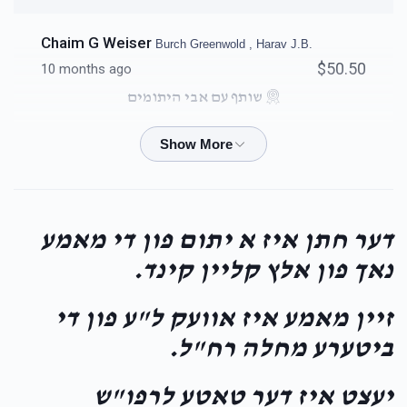
Chaim G Weiser
Burch Greenwold , Harav J.B.
$50.50
10 months ago
שותף עם אבי היתומים
DYH
Burch Greenwold
$101.00
11 months ago
שותף עם אבי היתומים
דער חתן איז א יתום פון די מאמע
נאך פון אלץ קליין קינד.
Moshe Yakov Werzberger
Burch Greenwold
$50.00
11 months ago
זיין מאמע איז אוועק ל"ע פון די
ביטערע מחלה רח"ל.
Isaac Lieberman
Burch Greenwold
$18.00
11 months ago
יעצט איז דער טאטע לרפו"ש