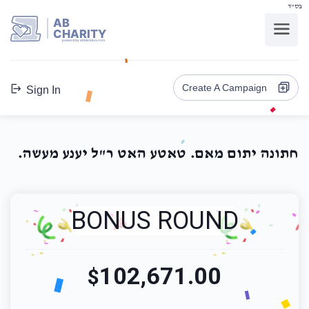
בס"ד
AB
CHARITY
powerd by ahblicklive.com
Create A Campaign
Sign In
חתונה יתום מאם. טאטע האט ר"ל יענע מעשה.
BONUS ROUND
102,671.00
$