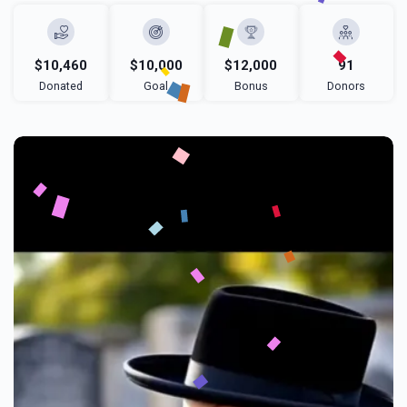
$10,460
$10,000
$12,000
91
Donated
Goal
Bonus
Donors