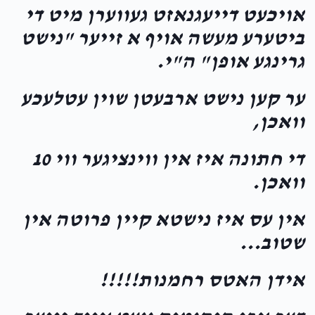
אויכעט דייעגנאזט געווערן מיט די
Chany Tyrnauer
Burch Greenwold
ביטערע מעשה אויף א זייער "נישט
$36.00
11 months ago
גרינגע אופן" ה"י.
Mordechai Yoel Ungar
ער קען נישט ארבעטן שוין עטלעכע
Burch Greenwold
$101.00
11 months ago
וואכן,
שותף עם אבי היתומים
די חתונה איז אין ווינציגער ווי 10
כתיבה וחתימה טובה
וואכן.
אין עס איז נישטא קיין פרוטה אין
שטוב...
אידן האטס רחמנות!!!!!