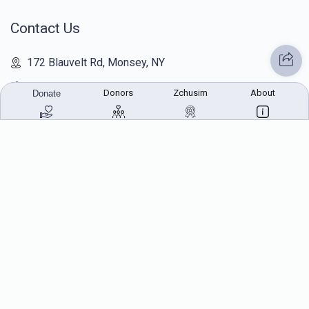
Contact Us
172 Blauvelt Rd, Monsey, NY
(212) 239-8923
Donors
Zchusim
About
Donate
info@abcharity.org
Powered by
AhBlickLive.com
© 2026 AB CHARITY INC . All Rights Reserved