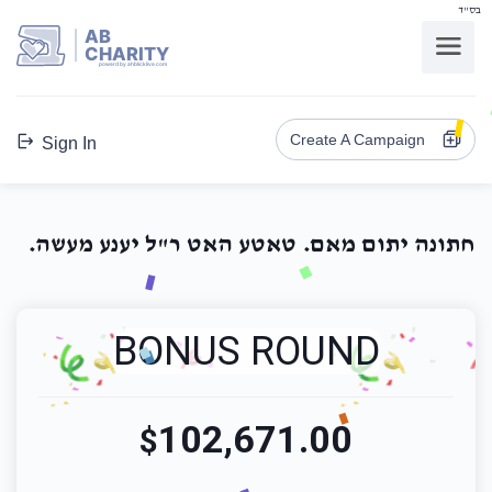
בס"ד
AB
CHARITY
powerd by ahblicklive.com
Create A Campaign
Sign In
חתונה יתום מאם. טאטע האט ר"ל יענע מעשה.
BONUS ROUND
102,671.00
$