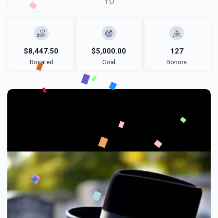
Yo
$8,447.50
$5,000.00
127
Donated
Goal
Donors