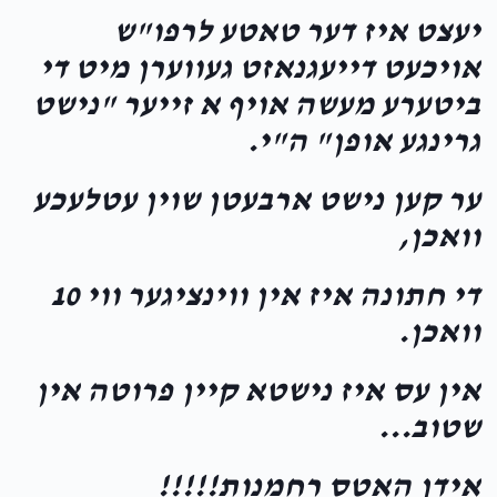
Anonymous
Harav J.B.
יעצט איז דער טאטע לרפו"ש
$180.00
11 months ago
אויכעט דייעגנאזט געווערן מיט די
משמח את שלי
ביטערע מעשה אויף א זייער "נישט
גרינגע אופן" ה"י.
Yanky Leimzider
Harav J.B.
$69.00
11 months ago
ער קען נישט ארבעטן שוין עטלעכע
וואכן,
די חתונה איז אין ווינציגער ווי 10
וואכן.
אין עס איז נישטא קיין פרוטה אין
שטוב...
אידן האטס רחמנות!!!!!