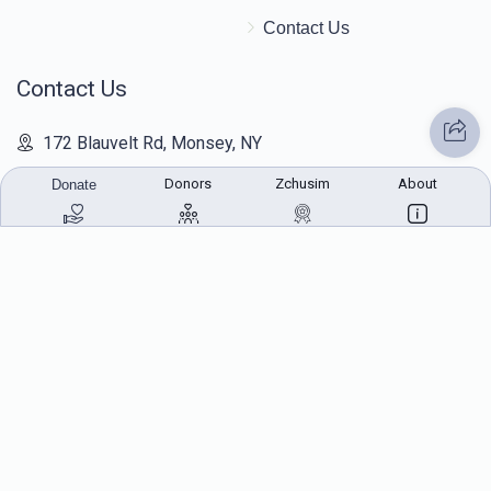
Contact Us
Contact Us
172 Blauvelt Rd, Monsey, NY
(212) 239-8923
Donors
Zchusim
About
Donate
info@abcharity.org
Powered by
AhBlickLive.com
© 2026 AB CHARITY INC . All Rights Reserved