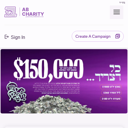
בס"ד
AB
CHARITY
powerd by ahblicklive.com
Create A Campaign
Sign In