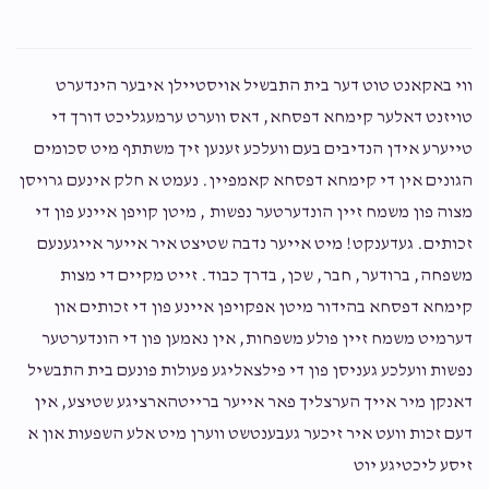
ווי באקאנט טוט דער בית התבשיל אויסטיילן איבער הינדערט
טויזנט דאלער קימחא דפסחא, דאס ווערט ערמעגליכט דורך די
טייערע אידן הנדיבים בעם וועלכע זענען זיך משתתף מיט סכומים
הגונים אין די קימחא דפסחא קאמפיין. נעמט א חלק אינעם גרויסן
מצוה פון משמח זיין הונדערטער נפשות , מיטן קויפן איינע פון די
זכותים. געדענקט! מיט אייער נדבה שטיצט איר אייער אייגענעם
משפחה, ברודער, חבר, שכן, בדרך כבוד. זייט מקיים די מצות
קימחא דפסחא בהידור מיטן אפקויפן איינע פון די זכותים און
דערמיט משמח זיין פולע משפחות, אין נאמען פון די הונדערטער
נפשות וועלכע געניסן פון די פילצאליגע פעולות פונעם בית התבשיל
דאנקן מיר אייך הערצליך פאר אייער ברייטהארציגע שטיצע, אין
דעם זכות וועט איר זיכער געבענטשט ווערן מיט אלע השפעות און א
זיסע ליכטיגע יוט