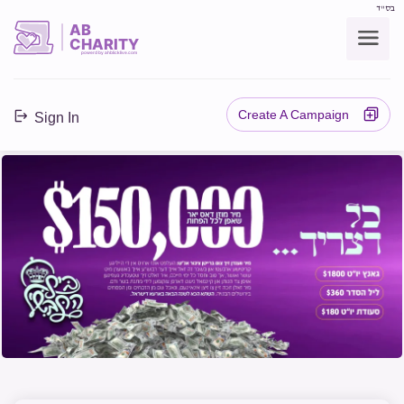
בס"ד
AB
CHARITY
powerd by ahblicklive.com
Create A Campaign
Sign In