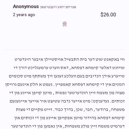
Anonymous
אברהם יושע וועבערמאן
$26.00
2 years ago
ווי באקאנט טוט דער בית התבשיל אויסטיילן איבער הינדערט
טויזנט דאלער קימחא דפסחא, דאס ווערט ערמעגליכט דורך די
טייערע אידן הנדיבים בעם וועלכע זענען זיך משתתף מיט סכומים
הגונים אין די קימחא דפסחא קאמפיין. נעמט א חלק אינעם גרויסן
מצוה פון משמח זיין הונדערטער נפשות , מיטן קויפן איינע פון די
זכותים. געדענקט! מיט אייער נדבה שטיצט איר אייער אייגענעם
משפחה, ברודער, חבר, שכן, בדרך כבוד. זייט מקיים די מצות
קימחא דפסחא בהידור מיטן אפקויפן איינע פון די זכותים און
דערמיט משמח זיין פולע משפחות, אין נאמען פון די הונדערטער