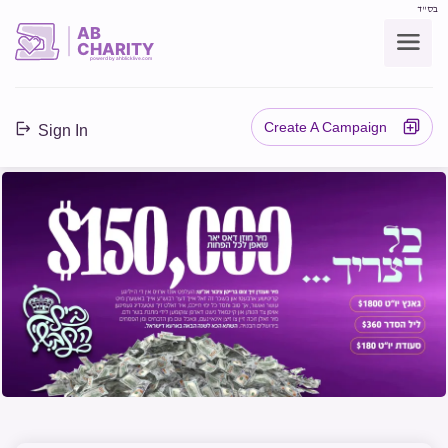
בס"ד
AB
CHARITY
powerd by ahblicklive.com
Create A Campaign
Sign In