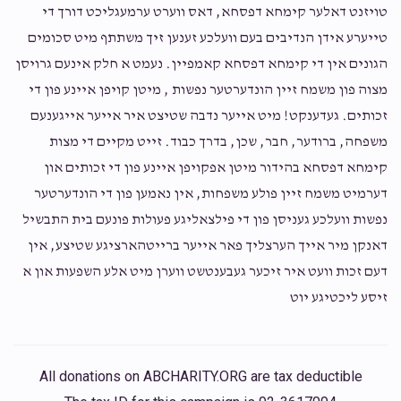
טויזנט דאלער קימחא דפסחא, דאס ווערט ערמעגליכט דורך די
טייערע אידן הנדיבים בעם וועלכע זענען זיך משתתף מיט סכומים
הגונים אין די קימחא דפסחא קאמפיין. נעמט א חלק אינעם גרויסן
מצוה פון משמח זיין הונדערטער נפשות , מיטן קויפן איינע פון די
זכותים. געדענקט! מיט אייער נדבה שטיצט איר אייער אייגענעם
משפחה, ברודער, חבר, שכן, בדרך כבוד. זייט מקיים די מצות
קימחא דפסחא בהידור מיטן אפקויפן איינע פון די זכותים און
דערמיט משמח זיין פולע משפחות, אין נאמען פון די הונדערטער
נפשות וועלכע געניסן פון די פילצאליגע פעולות פונעם בית התבשיל
דאנקן מיר אייך הערצליך פאר אייער ברייטהארציגע שטיצע, אין
דעם זכות וועט איר זיכער געבענטשט ווערן מיט אלע השפעות און א
זיסע ליכטיגע יוט
All donations on ABCHARITY.ORG are tax deductible