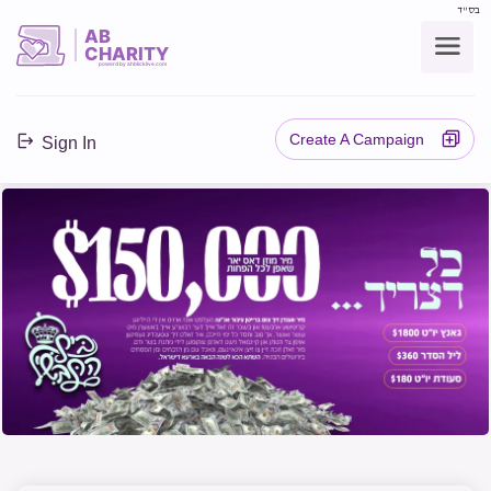
בס"ד
AB
CHARITY
powerd by ahblicklive.com
Create A Campaign
Sign In