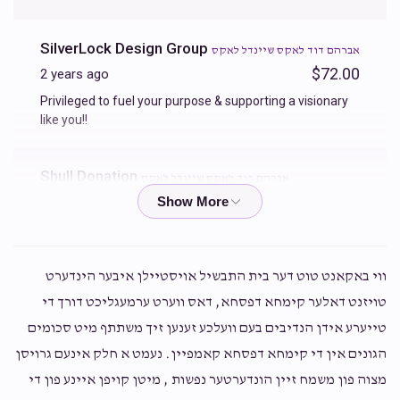
SilverLock Design Group
אברהם דוד לאקס שיינדל לאקס
$72.00
2 years ago
Privileged to fuel your purpose & supporting a visionary
like you!!
Shull Donation
אברהם דוד לאקס שיינדל לאקס
$108.00
2 years ago
Isaac Weinstock
אברהם דוד לאקס שיינדל לאקס
ווי באקאנט טוט דער בית התבשיל אויסטיילן איבער הינדערט
$26.00
2 years ago
טויזנט דאלער קימחא דפסחא, דאס ווערט ערמעגליכט דורך די
טייערע אידן הנדיבים בעם וועלכע זענען זיך משתתף מיט סכומים
הגונים אין די קימחא דפסחא קאמפיין. נעמט א חלק אינעם גרויסן
Hershy Lefkowitz
אברהם דוד לאקס שיינדל לאקס
מצוה פון משמח זיין הונדערטער נפשות , מיטן קויפן איינע פון די
$15.00