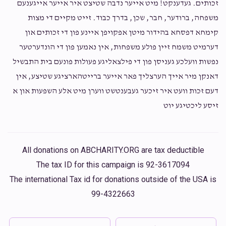
2 years ago
זכותים. געדענקט! מיט אייער נדבה שטיצט איר אייער אייגענעם
משפחה, ברודער, חבר, שכן, בדרך כבוד. זייט מקיים די מצות
Yanky Mittelman
קימחא דפסחא בהידור מיטן אפקויפן איינע פון די זכותים און
אברהם דוד לאקס שיינדל לאקס
$26.00
2 years ago
דערמיט משמח זיין פולע משפחות, אין נאמען פון די הונדערטער
נפשות וועלכע געניסן פון די פילצאליגע פעולות פונעם בית התבשיל
דאנקן מיר אייך הערצליך פאר אייער ברייטהארציגע שטיצע, אין
דעם זכות וועט איר זיכער געבענטשט ווערן מיט אלע השפעות און א
Joseph Lax
אברהם דוד לאקס שיינדל לאקס
זיסע ליכטיגע יוט
$18.00
2 years ago
Dudi shaindy u guys rock
All donations on ABCHARITY.ORG are tax deductible
The tax ID for this campaign is 92-3617094
The international Tax id for donations outside of the USA is
99-4322663