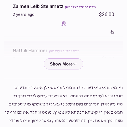
Zalmen Leib Steinmetz
משה יחיאל פעלדמאן
$26.00
2 years ago
👍
Naftuli Hammer
משה יחיאל פעלדמאן
$5.00
2 years ago
Anonymous
משה יחיאל פעלדמאן
$40.00
2 years ago
ווי באקאנט טוט דער בית התבשיל אויסטיילן איבער הינדערט
טויזנט דאלער קימחא דפסחא, דאס ווערט ערמעגליכט דורך די
Anonymous
טייערע אידן הנדיבים בעם וועלכע זענען זיך משתתף מיט סכומים
משה יחיאל פעלדמאן
$72.00
2 years ago
הגונים אין די קימחא דפסחא קאמפיין. נעמט א חלק אינעם גרויסן
ליל הסדר
מצוה פון משמח זיין הונדערטער נפשות , מיטן קויפן איינע פון די