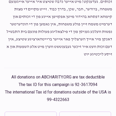
זכותים. געדענקט! מיט אייער נדבה שטיצט איר אייער אייגענעם
משפחה, ברודער, חבר, שכן, בדרך כבוד. זייט מקיים די מצות
Anonymous
משה יחיאל פעלדמאן
קימחא דפסחא בהידור מיטן אפקויפן איינע פון די זכותים און
$72.00
2 years ago
דערמיט משמח זיין פולע משפחות, אין נאמען פון די הונדערטער
ליל הסדר
נפשות וועלכע געניסן פון די פילצאליגע פעולות פונעם בית התבשיל
דאנקן מיר אייך הערצליך פאר אייער ברייטהארציגע שטיצע, אין
Anonymous
משה יחיאל פעלדמאן
דעם זכות וועט איר זיכער געבענטשט ווערן מיט אלע השפעות און א
$46.00
2 years ago
זיסע ליכטיגע יוט
All donations on ABCHARITY.ORG are tax deductible
The tax ID for this campaign is 92-3617094
The international Tax id for donations outside of the USA is
99-4322663