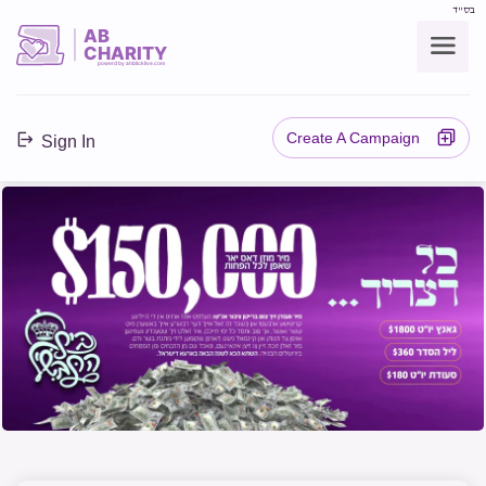
בס"ד
AB
CHARITY
powerd by ahblicklive.com
Create A Campaign
Sign In