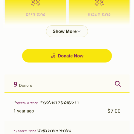
פרנס השבוע
פרנס היום
$72.00
$180.00
Donate Now
9
Donors
"די לעצטע 7 דאללער"
נחמי' שאפפער
$7.00
1 year ago
שלוחי מצוה געלט
נחמי' שאפפער