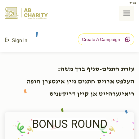
בס"ד
AB
CHARITY
powerd by ahblicklive.com
Create A Campaign
Sign In
עזרת חתנים-סניף ברך משה:
העלפט ארויס חתנים גיין אינטערן חופה
רואיגערהייט אן קיין דריקעניש
BONUS ROUND