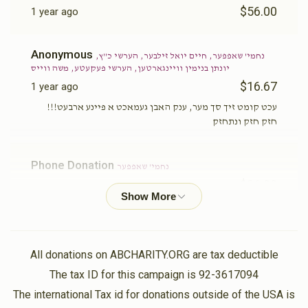
$56.00
1 year ago
Anonymous
נחמי' שאפפער, חיים יואל זילבער, הערשי כ''ץ,
יונתן בנימין וויינגארטען, הערשי פעקעטע, משה ווייס
$16.67
1 year ago
עכט קומט זיך סך מער, ענק האבן געמאכט א פיינע ארבעט!!!
חזק חזק ונתחזק
Phone Donation
נחמי' שאפפער
$36.00
1 year ago
וואס א חילוק...(דיינע נאנטע פריינט)
נחמי' שאפפער
$10.00
1 year ago
All donations on ABCHARITY.ORG are tax deductible
יא די האסט די כוחות!! גיי אן ווייטער מיט א שטארקייט!!! אן
The tax ID for this campaign is 92-3617094
קיין דרוקעניש!! מיט די אלע הייליגע עסקנות אונעם רבין'ס
The international Tax id for donations outside of the USA is
שטעטל...