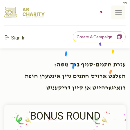
בס"ד
AB
CHARITY
powerd by ahblicklive.com
Create A Campaign
Sign In
עזרת חתנים-סניף ברך משה:
העלפט ארויס חתנים גיין אינטערן חופה
רואיגערהייט אן קיין דריקעניש
BONUS ROUND