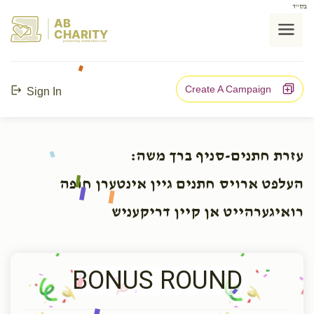
בס"ד
AB
CHARITY
powerd by ahblicklive.com
Create A Campaign
Sign In
עזרת חתנים-סניף ברך משה:
העלפט ארויס חתנים גיין אינטערן חופה
רואיגערהייט אן קיין דריקעניש
BONUS ROUND