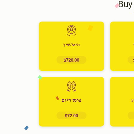
Buy
היט/שיך
$720.00
ע
פרנס היום
$72.00