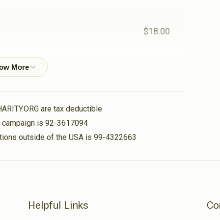
$18.00
$10.00
HARITY.ORG are tax deductible
$36.00
is campaign is 92-3617094
nations outside of the USA is 99-4322663
Helpful Links
Co