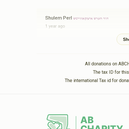
Shulem Perl
דוד הערש איצקאוויטש
1 year ago
ךלעיראןעטןםרופ
דוד הערש איצקאוויטש
1 year ago
All donations on ABC
ח ע
The tax ID for th
דוד הערש איצקאוויטש
1 year ago
The international Tax id for do