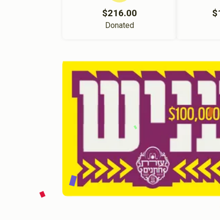
$216.00
$
Donated