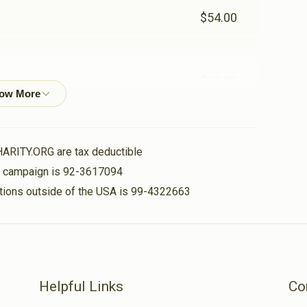
$54.00
$15.00
$36.00
HARITY.ORG are tax deductible
is campaign is 92-3617094
nations outside of the USA is 99-4322663
$5.00
$50.00
Helpful Links
Co