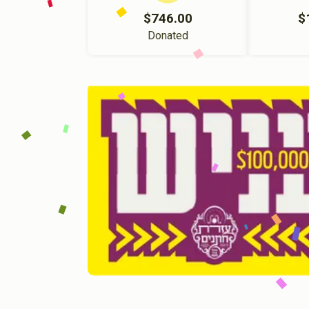
$746.00
$
Donated