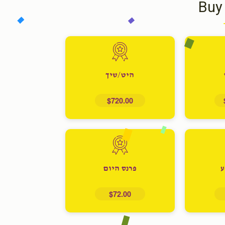
Buy
היט/שיך
$720.00
ע
פרנס היום
$72.00