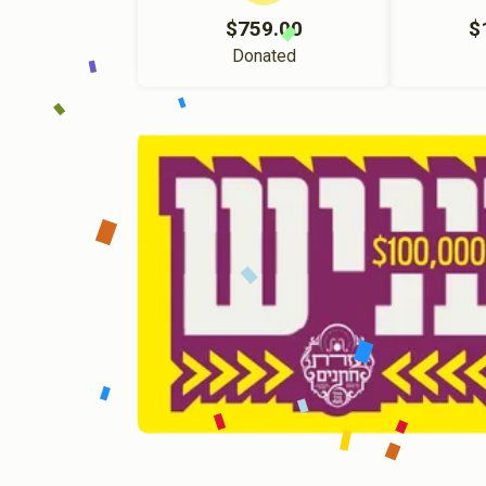
$759.00
$
Donated