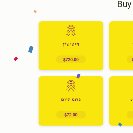
Buy
היט/שיך
$720.00
ע
פרנס היום
$72.00