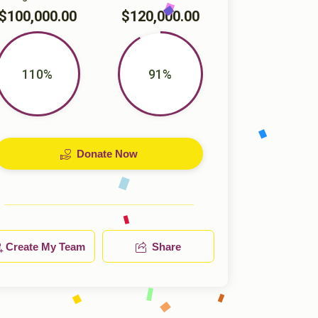
$100,000.00
$120,000.00
110%
91%
Donate Now
Create My Team
Share