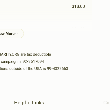
$18.00
$36.00
$180.00
HARITY.ORG are tax deductible
is campaign is 92-3617094
nations outside of the USA is 99-4322663
$50.00
$25.00
Helpful Links
Co