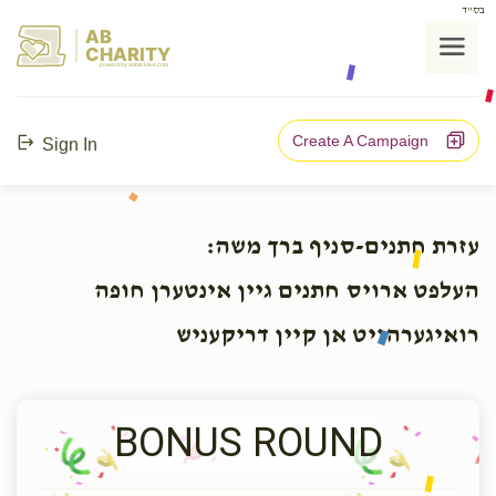
בס"ד
AB
CHARITY
powerd by ahblicklive.com
Create A Campaign
Sign In
עזרת חתנים-סניף ברך משה:
העלפט ארויס חתנים גיין אינטערן חופה
רואיגערהייט אן קיין דריקעניש
BONUS ROUND