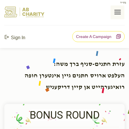
בס"ד
AB
CHARITY
powerd by ahblicklive.com
Create A Campaign
Sign In
עזרת חתנים-סניף ברך משה:
העלפט ארויס חתנים גיין אינטערן חופה
רואיגערהייט אן קיין דריקעניש
BONUS ROUND