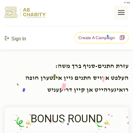
בס"ד
AB
CHARITY
powerd by ahblicklive.com
Create A Campaign
Sign In
עזרת חתנים-סניף ברך משה:
העלפט ארויס חתנים גיין אינטערן חופה
רואיגערהייט אן קיין דריקעניש
BONUS ROUND