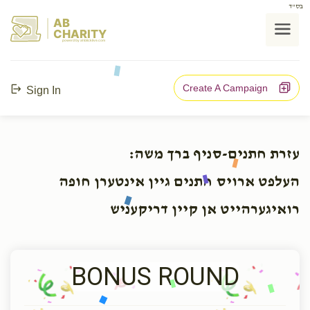
בס"ד
AB
CHARITY
powerd by ahblicklive.com
Create A Campaign
Sign In
עזרת חתנים-סניף ברך משה:
העלפט ארויס חתנים גיין אינטערן חופה
רואיגערהייט אן קיין דריקעניש
BONUS ROUND