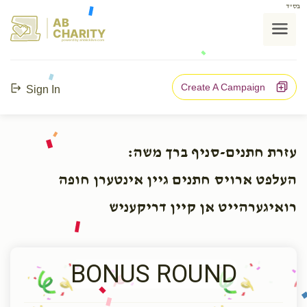
בס"ד
AB
CHARITY
powerd by ahblicklive.com
Create A Campaign
Sign In
עזרת חתנים-סניף ברך משה:
העלפט ארויס חתנים גיין אינטערן חופה
רואיגערהייט אן קיין דריקעניש
BONUS ROUND