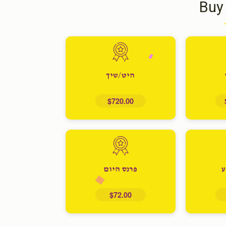
Buy
היט/שיך
$720.00
ע
פרנס היום
$72.00