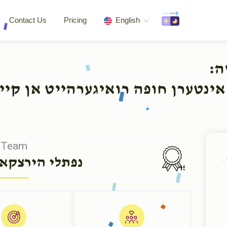
Contact Us
Pricing
English
שה
אינטערן חופה רואיגערהייט אן קיי
Team
נפתלי הירצקא
156