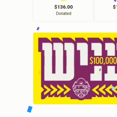
$136.00
$
Donated