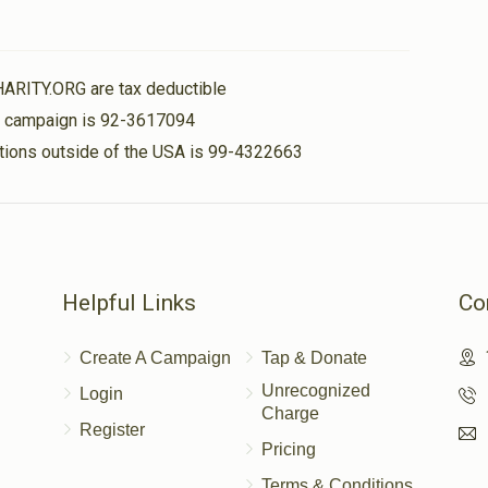
HARITY.ORG are tax deductible
is campaign is 92-3617094
nations outside of the USA is 99-4322663
Helpful Links
Co
Create A Campaign
Tap & Donate
Unrecognized
Login
Charge
Register
Pricing
Terms & Conditions