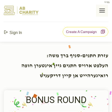
בס"ד
AB
CHARITY
powerd by ahblicklive.com
Create A Campaign
Sign In
עזרת חתנים-סניף ברך משה:
העלפט ארויס חתנים גיין אינטערן חופה
רואיגערהייט אן קיין דריקעניש
BONUS ROUND