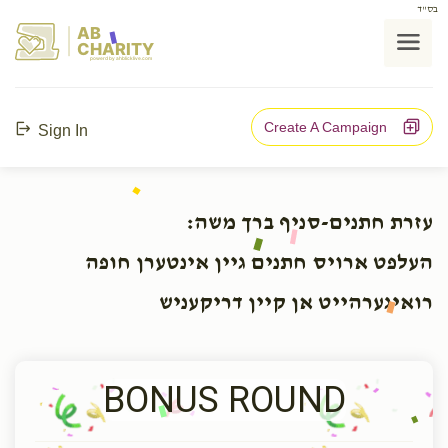
בס"ד
AB
CHARITY
powerd by ahblicklive.com
Create A Campaign
Sign In
עזרת חתנים-סניף ברך משה:
העלפט ארויס חתנים גיין אינטערן חופה
רואיגערהייט אן קיין דריקעניש
BONUS ROUND