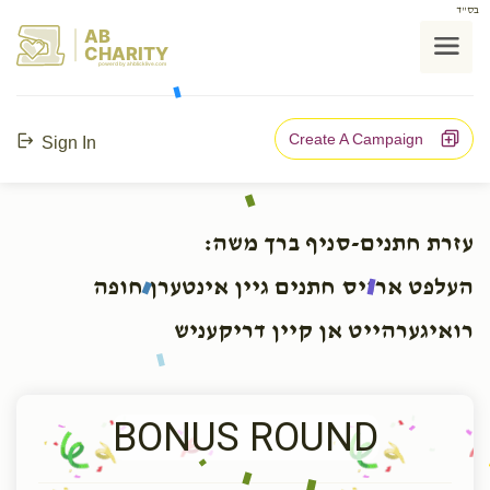
בס"ד
AB
CHARITY
powerd by ahblicklive.com
Create A Campaign
Sign In
עזרת חתנים-סניף ברך משה:
העלפט ארויס חתנים גיין אינטערן חופה
רואיגערהייט אן קיין דריקעניש
BONUS ROUND