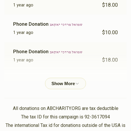
$18.00
1 year ago
Phone Donation
שמואל מרדכי יאקאב
$10.00
1 year ago
Phone Donation
שמואל מרדכי יאקאב
$18.00
1 year ago
Phone Donation
שמואל מרדכי יאקאב
$18.00
1 year ago
Phone Donation
Shmiel Yakob
All donations on ABCHARITY.ORG are tax deductible
$50.00
1 year ago
The tax ID for this campaign is 92-3617094
The international Tax id for donations outside of the USA is