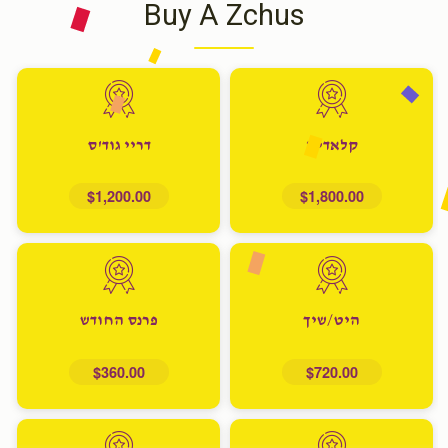
Buy A Zchus
קלאדינג
דריי גוד'ס
$1,200.00
$1,800.00
היט/שיך
פרנס החודש
$360.00
$720.00