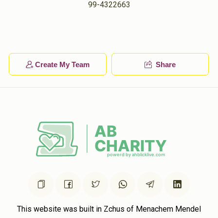
Phone Donation
99-4322663
Moshe Bernath
$180.00
1 year ago
Phone Donation
Moshe Bernath
$100.00
1 year ago
Create My Team
Share
This website was built in Zchus of Menachem Mendel