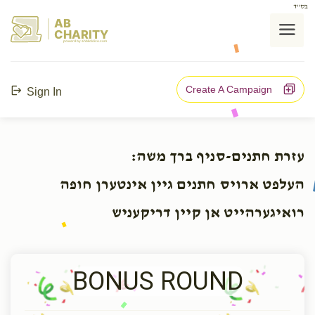
בס"ד
AB
CHARITY
powerd by ahblicklive.com
Create A Campaign
Sign In
עזרת חתנים-סניף ברך משה:
העלפט ארויס חתנים גיין אינטערן חופה
רואיגערהייט אן קיין דריקעניש
BONUS ROUND