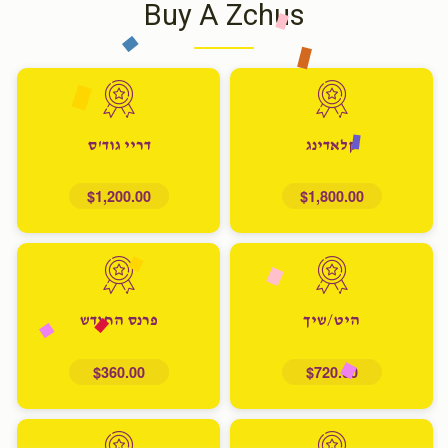
Buy A Zchus
קלאדינג
דריי גוד'ס
$1,200.00
$1,800.00
היט/שיך
פרנס החודש
$360.00
$720.00