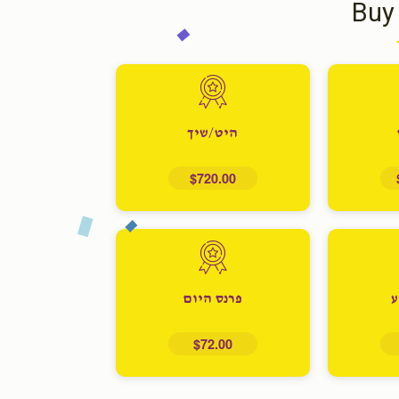
Buy
היט/שיך
$720.00
ע
פרנס היום
$72.00