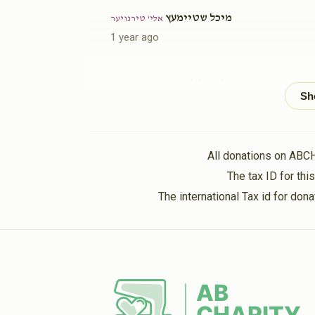
מיכל שטיימעץ
אלי' טירנויער
1 year ago
ר' אשר לעמיל לאנדא
אלי' טירנויער
1 year ago
Zelig Eisenbach
אלי' טירנויער
All donations on ABC
1 year ago
The tax ID for th
The international Tax id for do
Akiva Tyrnauer
אלי' טירנויער
1 year ago
Tovia Lipa Gross
אלי' טירנויער