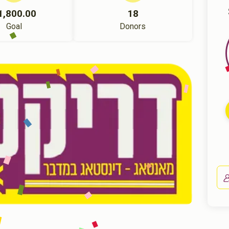
1,800.00
18
Goal
Donors