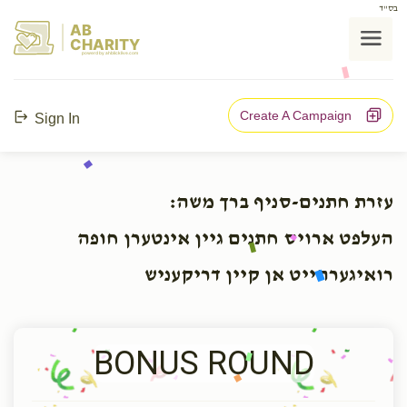
בס"ד
AB
CHARITY
powerd by ahblicklive.com
Create A Campaign
Sign In
עזרת חתנים-סניף ברך משה:
העלפט ארויס חתנים גיין אינטערן חופה
רואיגערהייט אן קיין דריקעניש
BONUS ROUND