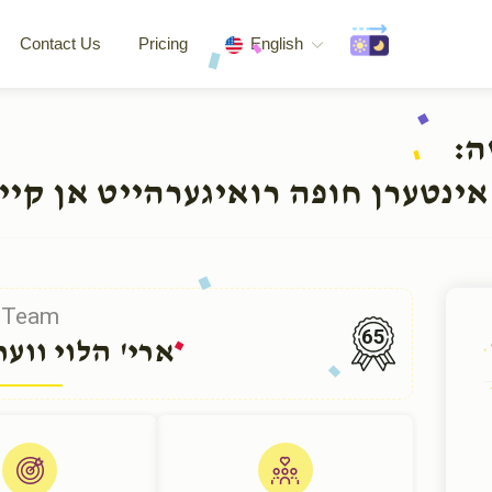
Contact Us
Pricing
English
שה
אינטערן חופה רואיגערהייט אן קיי
Team
65
ארי' הלוי ווע