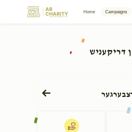
AB
Home
Campaigns
CHARITY
powerd by ahblicklive.com
ן דריקעניש
רצבערגער