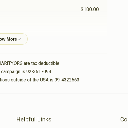
$100.00
$54.00
$50.00
אברה
HARITY.ORG are tax deductible
is campaign is 92-3617094
nations outside of the USA is 99-4322663
$25.00
$72.00
Helpful Links
Co