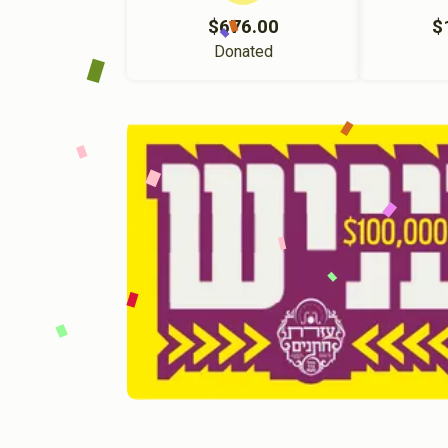
$676.00
$
Donated