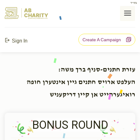
בס"ד
AB
CHARITY
powerd by ahblicklive.com
Create A Campaign
Sign In
עזרת חתנים-סניף ברך משה:
העלפט ארויס חתנים גיין אינטערן חופה
רואיגערהייט אן קיין דריקעניש
BONUS ROUND