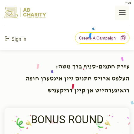
בס"ד
AB
CHARITY
powerd by ahblicklive.com
Create A Campaign
Sign In
עזרת חתנים-סניף ברך משה:
העלפט ארויס חתנים גיין אינטערן חופה
רואיגערהייט אן קיין דריקעניש
BONUS ROUND